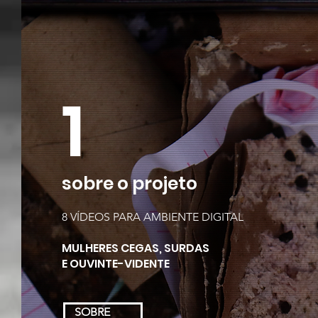
1
sobre o pr
ojeto
8 VÍDEOS PARA AMBIE
NT
E DIG
ITAL
MULHERES CEGAS, SURDAS
E OUVINTE-VIDENTE
SOBRE